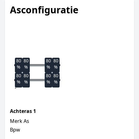
Asconfiguratie
80
80
80
80
%
%
%
%
80
80
80
80
%
%
%
%
Achteras
1
Merk As
Bpw