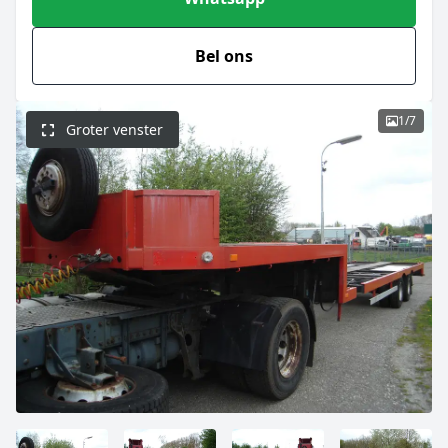
Bel ons
1
/
7
Groter venster