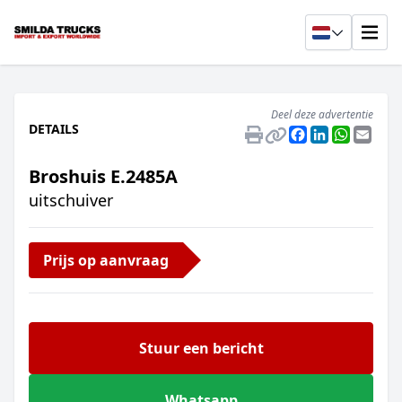
Deel deze advertentie
DETAILS
Facebook
LinkedIn
Whats
Emai
Broshuis E.2485A
uitschuiver
Prijs op aanvraag
Stuur een bericht
Whatsapp