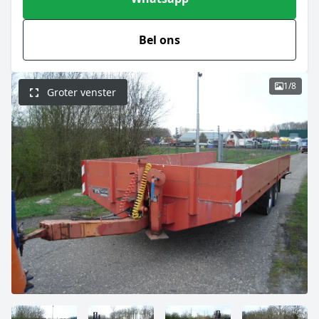
Bel ons
1
/
8
Groter venster