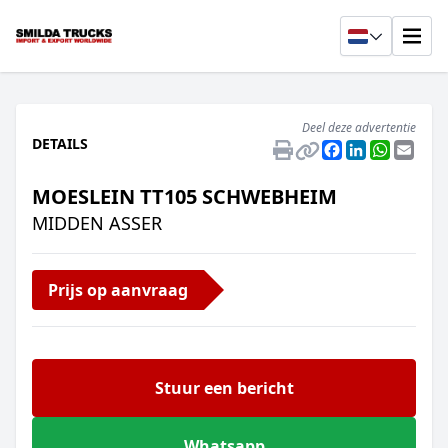
Deel deze advertentie
DETAILS
Facebook
LinkedIn
Whats
Emai
MOESLEIN TT105 SCHWEBHEIM
MIDDEN ASSER
Prijs op aanvraag
Stuur een bericht
Whatsapp