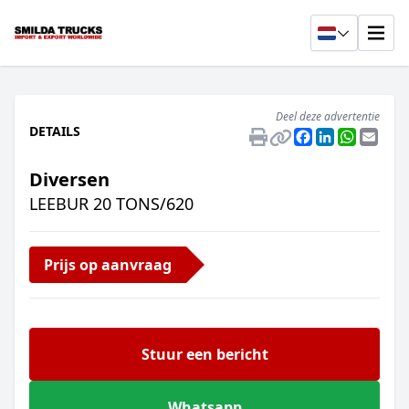
Deel deze advertentie
DETAILS
Facebook
LinkedIn
Whats
Emai
Diversen
LEEBUR 20 TONS/620
Prijs op aanvraag
Stuur een bericht
Whatsapp