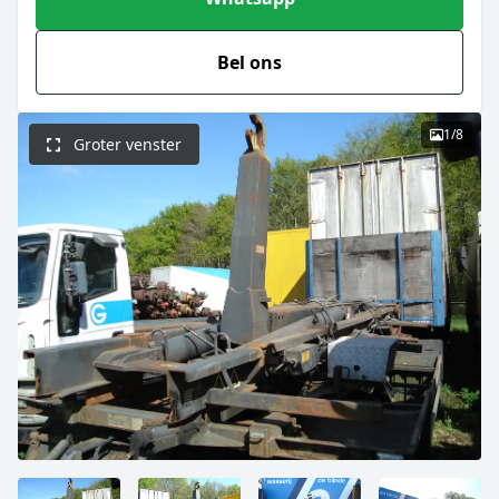
Bel ons
1
/
8
Groter venster